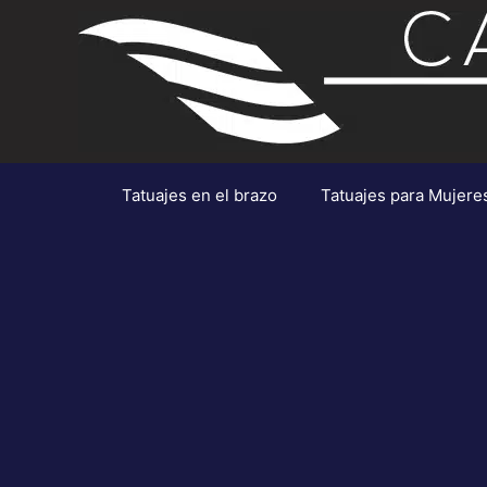
Saltar
al
contenido
Tatuajes en el brazo
Tatuajes para Mujere