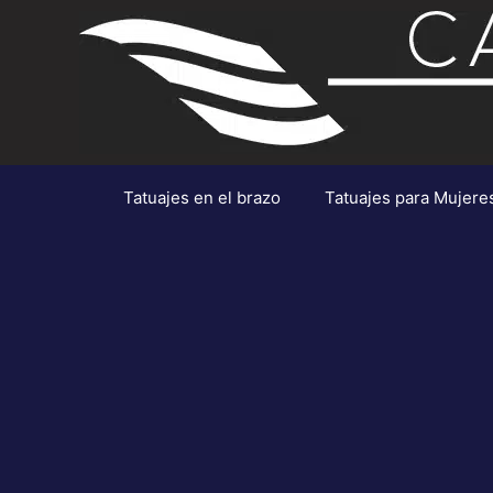
Saltar
al
contenido
Tatuajes en el brazo
Tatuajes para Mujere