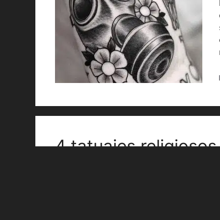
4 tatuajes religiosos
composición
abril 30, 2023
por
Victor