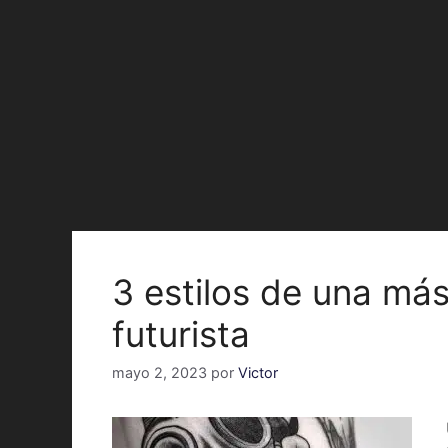
3 estilos de una má
futurista
mayo 2, 2023
por
Victor