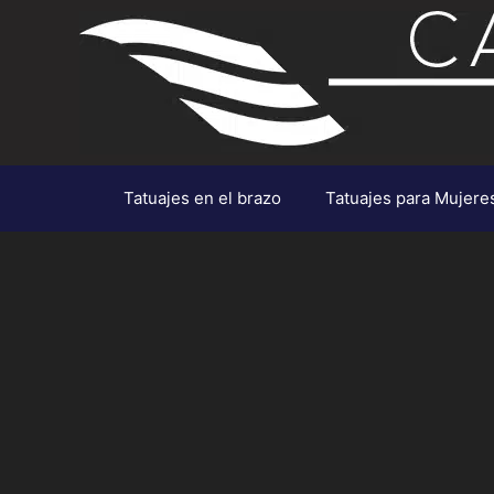
Saltar
al
contenido
Tatuajes en el brazo
Tatuajes para Mujere