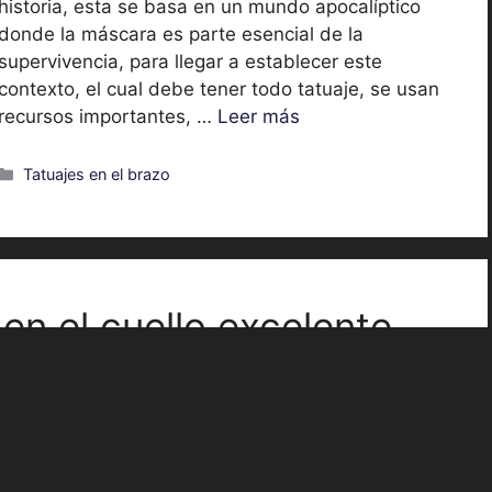
historia, esta se basa en un mundo apocalíptico
donde la máscara es parte esencial de la
supervivencia, para llegar a establecer este
contexto, el cual debe tener todo tatuaje, se usan
recursos importantes, …
Leer más
Categorías
Tatuajes en el brazo
 en el cuello excelente
Los tatuajes religiosos en el cuello suelen tener