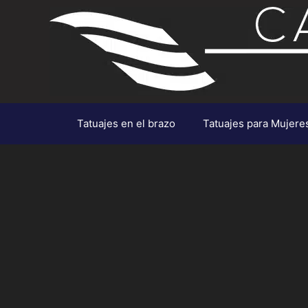
Saltar
al
contenido
Tatuajes en el brazo
Tatuajes para Mujere