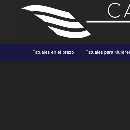
Saltar
al
contenido
Tatuajes en el brazo
Tatuajes para Mujere