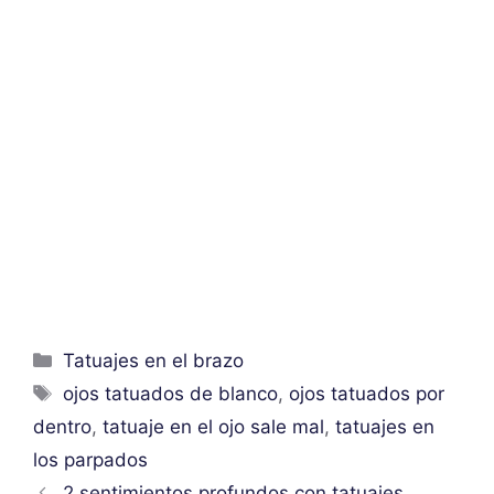
Categorías
Tatuajes en el brazo
Etiquetas
ojos tatuados de blanco
,
ojos tatuados por
dentro
,
tatuaje en el ojo sale mal
,
tatuajes en
los parpados
2 sentimientos profundos con tatuajes