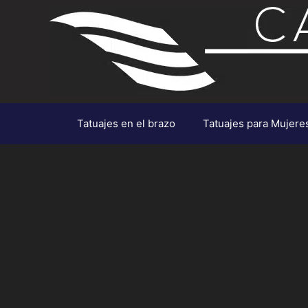
Saltar
al
contenido
Tatuajes en el brazo
Tatuajes para Mujere