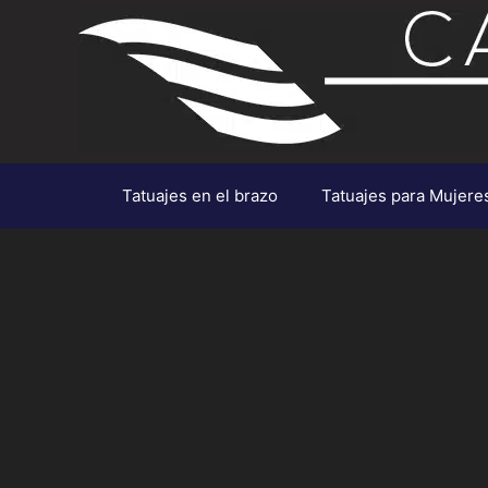
Saltar
al
contenido
Tatuajes en el brazo
Tatuajes para Mujere