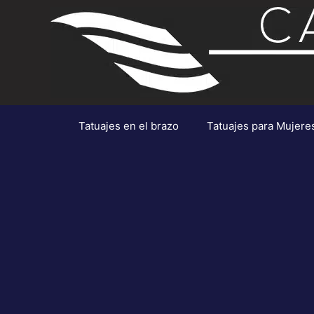
Saltar
al
contenido
Tatuajes en el brazo
Tatuajes para Mujere