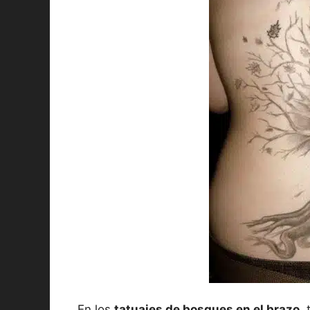
En los
tatuajes de bosques en el brazo
,