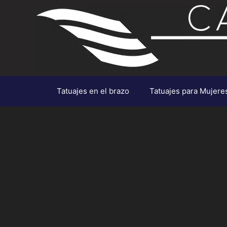
Saltar
al
contenido
Tatuajes en el brazo
Tatuajes para Mujere