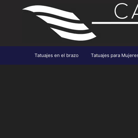
Saltar
al
contenido
Tatuajes en el brazo
Tatuajes para Mujere